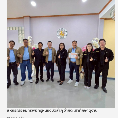
สหกรณ์ออมทรัพย์ครูหนองบัวลำภู จำกัด เข้าศึกษาดูงาน