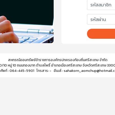
สหกรณ์ออมทรัพย์ข้าราชการองค์กรปกครองท้องถิ่นศรีสะเกษ จำกัด
0/10 หมู่ 10 ถนนทองมาก ตำบลโพธิ์ อำเภอเมืองศรีสะเกษ จังหวัดศรีสะเกษ 330
รศัพท์ : 064-445-5901 โทรสาร: - อีเมล์ : sahakorn_aomchup@hotmail.